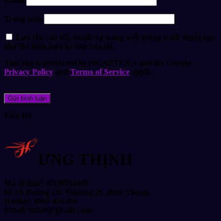
Email
Trang web
Lưu tên của tôi, email, và trang web trong trình duyệt này
cho lần bình luận kế tiếp của tôi.
This site is protected by reCAPTCHA and the Google
Privacy Policy
and
Terms of Service
apply.
Liên Hệ
ƯNG THỊNH
Mã số thuế: 41O8034448
Số 1A Đường D5, Phường 25 ,Bình Thạnh
Hotline: 0965 456 456
Email: httset@gmail.com