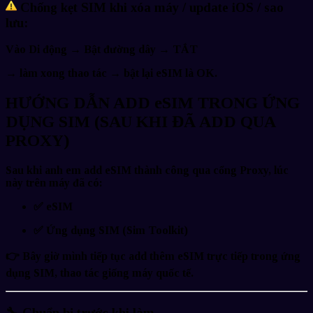
Chống kẹt SIM khi xóa máy / update iOS / sao
lưu:
Vào Di động → Bật đường dây → TẮT
→ làm xong thao tác → bật lại eSIM là OK.
HƯỚNG DẪN ADD eSIM TRONG ỨNG
DỤNG SIM (SAU KHI ĐÃ ADD QUA
PROXY)
Sau khi anh em
add eSIM thành công qua cổng Proxy
, lúc
này trên máy đã có:
✅ eSIM
✅ Ứng dụng SIM (Sim Toolkit)
👉 Bây giờ mình tiếp tục
add thêm eSIM trực tiếp trong ứng
dụng SIM
, thao tác giống máy quốc tế.
🔧
Chuẩn bị trước khi làm