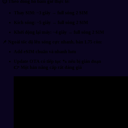
⏱ Theo đồng hồ bấm giờ thực tế:
Thay SIM:
~3 giây → full sóng 2 SIM
Kích sóng:
~5 giây → full sóng 2 SIM
Khởi động lại máy:
~4 giây → full sóng 2 SIM
📌 Ngoài tốc độ lên sóng cực nhanh, bản 1.75 còn:
Add eSIM
chuẩn và nhanh hơn
Update OTA
có tiếp tục %
nếu bị gián đoạn
👉 Một bản nâng cấp
rất đáng giá