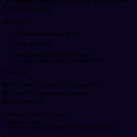
🔧
Hướng dẫn update Super MEP 1.4 ➜
1.75 (miễn phí)
Điều kiện:
SIM điện thoại
đã đăng ký 4G
Bật
4G/5G + WiFi
Mạng update tốt:
Vina, iTel, Wintel
(Viettel, Mobi hơi chậm – kiên nhẫn chút)
Cách làm:
1️⃣ Vào
Cài đặt → Di động → Ứng dụng SIM
2️⃣ Chọn
OTA Firmware
(mục đầu tiên)
3️⃣ Bấm
Chấp nhận
❗ Nếu báo
No Data / Try Again
→ bấm lại 3–4 lần
→ chưa được thì bấm
Refresh
để kích sóng rồi làm lại