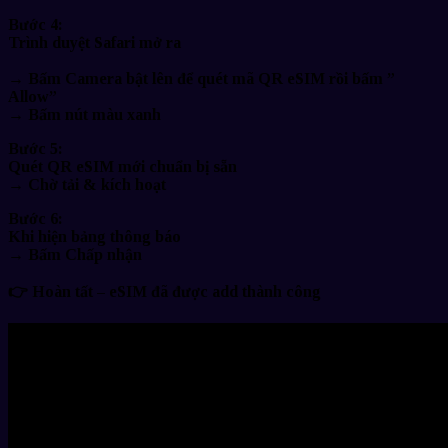
Bước 4:
Trình duyệt Safari mở ra
→ Bấm Camera bật lên để
quét mã QR eSIM rồi bấm ”
Allow”
→ Bấm nút màu xanh
Bước 5:
Quét
QR eSIM mới chuẩn bị sẵn
→ Chờ tải & kích hoạt
Bước 6:
Khi hiện bảng thông báo
→ Bấm
Chấp nhận
👉
Hoàn tất – eSIM đã được add thành công