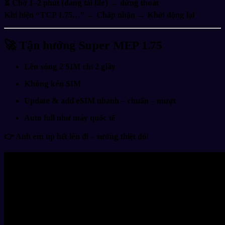
⏳ Chờ 1–2 phút (đang tải file) →
đừng thoát
Khi hiện
“TCP 1.75…”
→ Chấp nhận → Khởi động lại
🚀
Tận hưởng Super MEP 1.75
Lên sóng 2 SIM chỉ
2 giây
Không kén SIM
Update & add eSIM
nhanh – chuẩn – mượt
Auto full như máy quốc tế
👉
Anh em up hết lên đi – sướng thiệt đó!