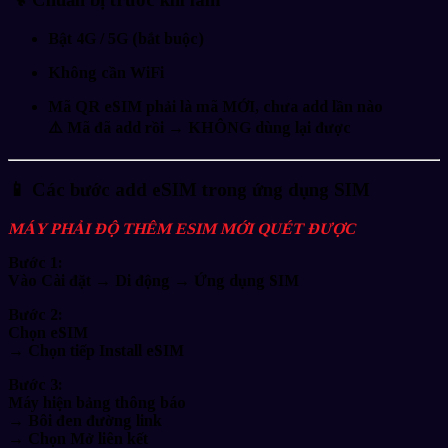
Bật
4G / 5G
(bắt buộc)
Không cần WiFi
Mã
QR eSIM phải là mã MỚI
,
chưa add lần nào
⚠️ Mã đã add rồi →
KHÔNG dùng lại được
📱
Các bước add eSIM trong ứng dụng SIM
MÁY PHẢI ĐỘ THÊM ESIM MỚI QUÉT ĐƯỢC
Bước 1:
Vào
Cài đặt → Di động → Ứng dụng SIM
Bước 2:
Chọn
eSIM
→ Chọn tiếp
Install eSIM
Bước 3:
Máy hiện bảng thông báo
→
Bôi đen đường link
→ Chọn
Mở liên kết