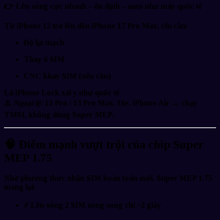
👉
Lên sóng cực nhanh – ổn định – auto như máy quốc tế
Từ
iPhone 12 trở lên đến iPhone 17 Pro Max
, chỉ cần:
Độ lại
mạch
Thay
ổ SIM
CNC khay SIM (nếu cần)
Là
iPhone Lock xài y như quốc tế
⚠️
Ngoại lệ:
13 Pro / 13 Pro Max, 16e, iPhone Air → chạy
TMSI
, không dùng Super MEP.
🧠
Điểm mạnh vượt trội của chip Super
MEP 1.75
Nhờ phương thức nhận SIM hoàn toàn mới, Super MEP 1.75
mang lại:
⚡
Lên sóng 2 SIM song song chỉ ~2 giây