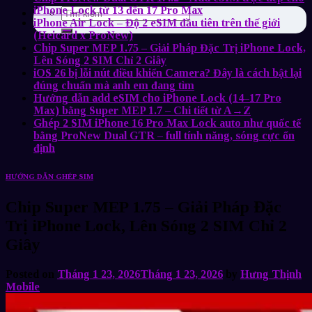
iPhone Lock từ 13 đến 17 Pro Max
iPhone Air Lock – Độ 2 eSIM đầu tiên trên thế giới
(Heicard x ProNew)
Chip Super MEP 1.75 – Giải Pháp Đặc Trị iPhone Lock,
Lên Sóng 2 SIM Chỉ 2 Giây
iOS 26 bị lỗi nút điều khiển Camera? Đây là cách bật lại
đúng chuẩn mà anh em đang tìm
Hướng dẫn add eSIM cho iPhone Lock (14–17 Pro
Max) bằng Super MEP 1.7 – Chi tiết từ A→Z
Ghép 2 SIM iPhone 16 Pro Max Lock auto như quốc tế
bằng ProNew Dual GTR – full tính năng, sóng cực ổn
định
HƯỚNG DẪN GHÉP SIM
Chip Super MEP 1.75 – Giải Pháp Đặc
Trị iPhone Lock, Lên Sóng 2 SIM Chỉ 2
Giây
Posted on
Tháng 1 23, 2026
Tháng 1 23, 2026
by
Hưng Thịnh
Mobile