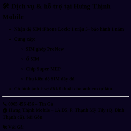
🛠
Dịch vụ & hỗ trợ tại Hưng Thịnh
Mobile
Nhận
độ SIM iPhone Lock: 1 triệu 5
– bảo hành
1 năm
Cung cấp:
SIM ghép ProNew
Ổ SIM
Chip Super MEP
Phụ kiện độ SIM đầy đủ
Có
hình ảnh + sơ đồ kỹ thuật
cho anh em
tự làm
📞
0965 456 456 – Tín Gà
🏠
Hưng Thịnh Mobile – 1A D5, P. Thạnh Mỹ Tây (Q. Bình
Thạnh cũ), Sài Gòn
🐔
Với Gà: