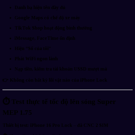
Danh bạ hiện tên đầy đủ
Google Maps có
chế độ xe máy
TikTok Shop hoạt động bình thường
iMessage, FaceTime ổn định
Hiện “Số của tôi”
Phát WiFi ngon lành
Nạp tiền, kiểm tra tài khoản USSD mượt mà
👉
Không còn bất kỳ lỗi vặt nào của iPhone Lock
⏱
Test thực tế tốc độ lên sóng Super
MEP 1.75
Thiết bị test:
iPhone 16 Pro Lock – đã CNC 2 SIM