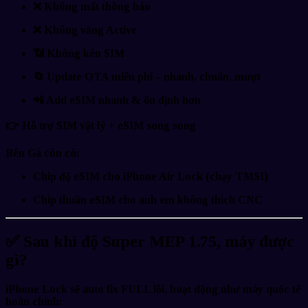
❌ Không mất thông báo
❌ Không văng Active
📶 Không kén SIM
🔄
Update OTA miễn phí
– nhanh, chuẩn, mượt
📲
Add eSIM nhanh & ổn định hơn
👉 Hỗ trợ
SIM vật lý + eSIM song song
Bên Gà còn có:
Chip
độ eSIM cho iPhone Air Lock
(chạy TMSI)
Chip
thuần eSIM
cho anh em
không thích CNC
✅
Sau khi độ Super MEP 1.75, máy được
gì?
iPhone Lock sẽ
auto fix FULL lỗi
, hoạt động như
máy quốc tế
hoàn chỉnh
: