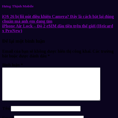
Hưng Thịnh Mobile
iOS 26 bị lỗi nút điều khiển Camera? Đây là cách bật lại đúng
chuẩn mà anh em đang tìm
iPhone Air Lock – Độ 2 eSIM đầu tiên trên thế giới (Heicard
x ProNew)
Để lại một bình luận
Email của bạn sẽ không được hiển thị công khai.
Các trường
bắt buộc được đánh dấu
*
Bình luận
*
Tên