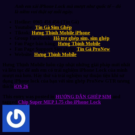
Anh em xài iPhone Lock mà mượt như quốc tế – đó
là niềm vui thật sự mỗi ngày.
Hotline
: 0965 456 456 (Tín Gà)
Youtube
:
Tín Gà Sim Ghép
Tiktok
:
Hưng Thịnh Mobile iPhone
Group Facebook
:
Hỗ trợ ghép sim, sim ghép
Fan Page bán hàng
:
Hưng Thịnh Mobile
Fan Page Support Sim ghép
:
Tín Gà ProNew
Website
:
Hưng Thịnh Mobile
Hưng Thịnh Mobile luôn cập nhật những giải pháp mới nhất
và liên tục để anh em có trải nghiệm iPhone Lock của mình
mượt mà hơn. Hãy thử và trải nghiệm sự thuận tiện khi sử
dụng iPhone lock của bạn với sim ghép ProNew GTR tương
thích
iOS 26
!
This entry was posted in
HƯỚNG DẪN GHÉP SIM
and
tagged
Chip Super MEP 1.75 cho iPhone Lock
.