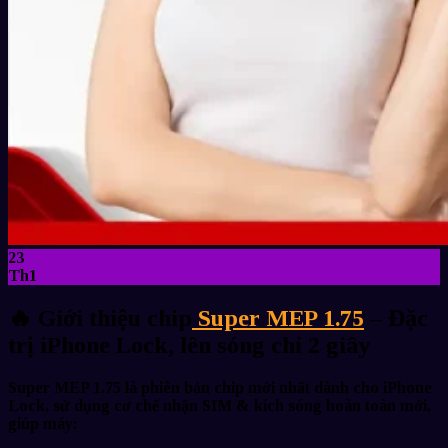
23
Th1
🔥
Giới thiệu chip
Super MEP 1.75
– Đặc
trị iPhone Lock, lên sóng chỉ 2 giây
Super MEP 1.75
là phiên bản chip mới nhất dành cho
iPhone
Lock
, sử dụng
cơ chế nhận SIM & kích sóng hoàn toàn mới
,
giúp máy: