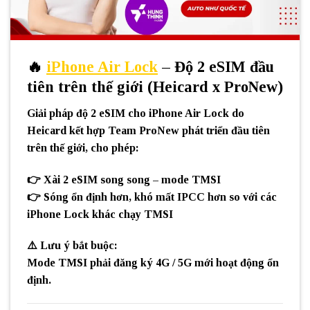
🔥
iPhone Air Lock
– Độ 2 eSIM đầu
tiên trên thế giới (Heicard x ProNew)
Giải pháp
độ 2 eSIM cho iPhone Air Lock
do
Heicard kết hợp Team ProNew
phát triển
đầu tiên
trên thế giới
, cho phép:
👉
Xài 2 eSIM song song – mode TMSI
👉 Sóng
ổn định hơn
,
khó mất IPCC hơn
so với các
iPhone Lock khác chạy TMSI
⚠️
Lưu ý bắt buộc:
Mode TMSI
phải đăng ký 4G / 5G
mới hoạt động ổn
định.