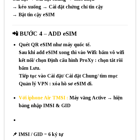
→ kéo xuống →
Cài đặt chứng chỉ tin cậy
→
Bật tin cậy eSIM
📲
BƯỚC 4 – ADD eSIM
Quét QR eSIM như máy quốc tế.
Sau khi add eSIM xong thì vào Wifi: bấm vô wifi
kết nối/ chọn Định cấu hình ProXy : chọn tắt rồi
bấm Lưu.
Tiếp tục vào Cài đặt/ Cài đặt Chung/ tìm mục
Quản lý VPN : xóa hồ sơ eSIM đi.
Với iphone Air TMSI :
Máy văng Active → hiện
bảng nhập
IMSI & GID
📌
IMSI / GID = 6 ký tự