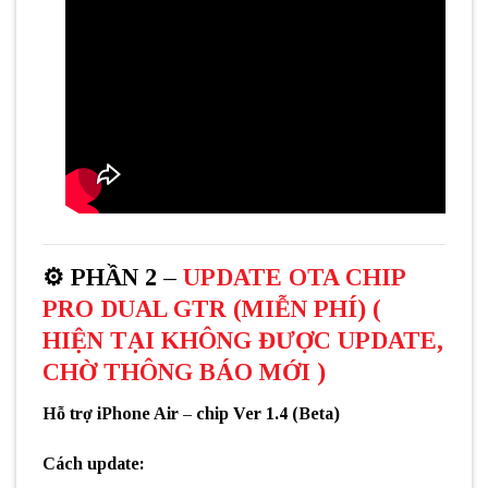
⚙️
PHẦN 2 –
UPDATE OTA CHIP
PRO DUAL GTR (MIỄN PHÍ) (
HIỆN TẠI KHÔNG ĐƯỢC UPDATE,
CHỜ THÔNG BÁO MỚI )
Hỗ trợ
iPhone Air – chip Ver 1.4 (Beta)
Cách update: