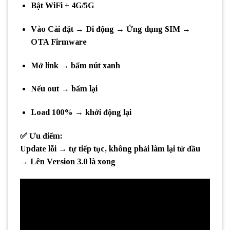
Bật
WiFi + 4G/5G
Vào
Cài đặt → Di động → Ứng dụng SIM →
OTA Firmware
Mở link → bấm
nút xanh
Nếu out → bấm lại
Load
100%
→ khởi động lại
✅
Ưu điểm:
Update lỗi →
tự tiếp tục
, không phải làm lại từ đầu
→ Lên
Version 3.0
là xong