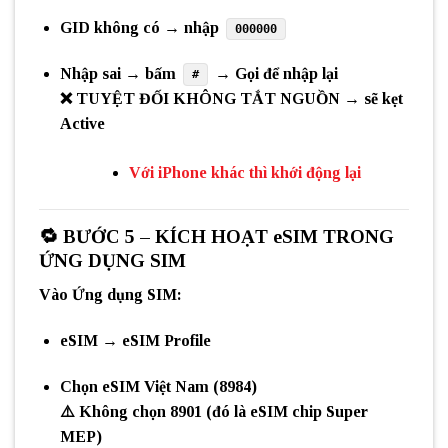
GID không có → nhập
000000
Nhập sai → bấm
→ Gọi để nhập lại
#
❌
TUYỆT ĐỐI KHÔNG TẮT NGUỒN
→ sẽ kẹt
Active
Với iPhone khác thì khới động lại
🔁
BƯỚC 5 – KÍCH HOẠT eSIM TRONG
ỨNG DỤNG SIM
Vào
Ứng dụng SIM
:
eSIM → eSIM Profile
Chọn
eSIM Việt Nam (8984)
⚠️
Không chọn 8901
(đó là eSIM chip Super
MEP)