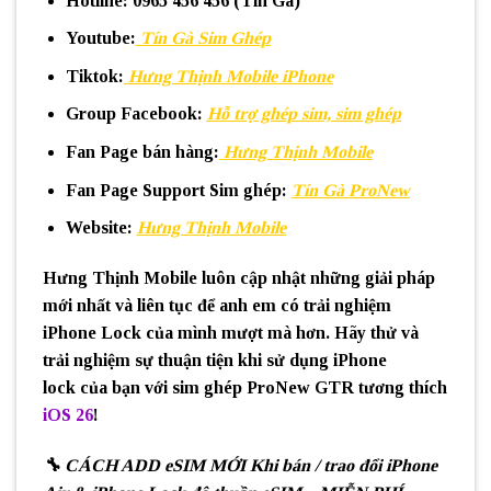
Hotline
: 0965 456 456 (Tín Gà)
Youtube
:
Tín Gà Sim Ghép
Tiktok
:
Hưng Thịnh Mobile iPhone
Group Facebook
:
Hỗ trợ ghép sim, sim ghép
Fan Page bán hàng
:
Hưng Thịnh Mobile
Fan Page Support Sim ghép
:
Tín Gà ProNew
Website
:
Hưng Thịnh Mobile
Hưng Thịnh Mobile luôn cập nhật những giải pháp
mới nhất và liên tục để anh em có trải nghiệm
iPhone Lock của mình mượt mà hơn. Hãy thử và
trải nghiệm sự thuận tiện khi sử dụng iPhone
lock của bạn với sim ghép ProNew GTR tương thích
iOS 26
!
🔧 CÁCH ADD eSIM MỚI Khi bán / trao đổi iPhone