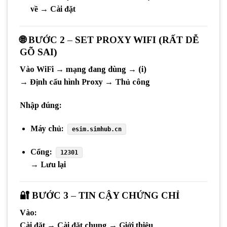
về
→ Cài đặt
🌐
BƯỚC 2 – SET PROXY WIFI (RẤT DỄ
GÕ SAI)
Vào
WiFi → mạng đang dùng → (i)
→
Định cấu hình Proxy
→
Thủ công
Nhập đúng:
Máy chủ:
esim.simhub.cn
Cổng:
12301
→ Lưu lại
🔐
BƯỚC 3 – TIN CẬY CHỨNG CHỈ
Vào:
Cài đặt → Cài đặt chung → Giới thiệu