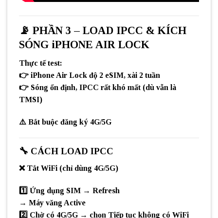
📡
PHẦN 3 – LOAD IPCC & KÍCH
SÓNG iPHONE AIR LOCK
Thực tế test:
👉 iPhone Air Lock
độ 2 eSIM
, xài
2 tuần
👉 Sóng ổn định,
IPCC rất khó mất
(dù vẫn là
TMSI)
⚠️
Bắt buộc đăng ký 4G/5G
🔧
CÁCH LOAD IPCC
❌
Tắt WiFi
(chỉ dùng 4G/5G)
1️⃣
Ứng dụng SIM → Refresh
→ Máy văng Active
2️⃣ Chờ có 4G/5G → chọn
Tiếp tục không có WiFi