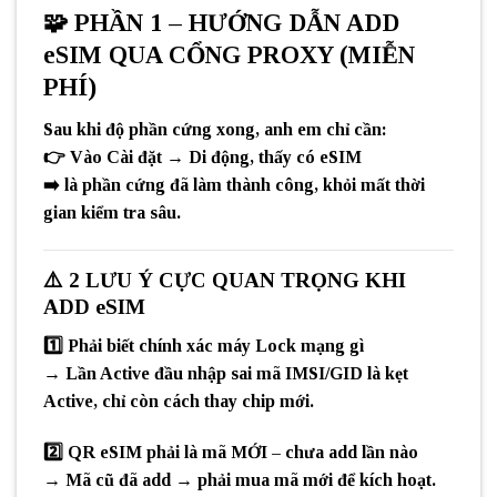
🧩
PHẦN 1 – HƯỚNG DẪN ADD
eSIM QUA CỔNG PROXY (MIỄN
PHÍ)
Sau khi độ phần cứng xong, anh em chỉ cần:
👉 Vào
Cài đặt → Di động
, thấy
có eSIM
➡️ là
phần cứng đã làm thành công
, khỏi mất thời
gian kiểm tra sâu.
⚠️
2 LƯU Ý CỰC QUAN TRỌNG KHI
ADD eSIM
1️⃣
Phải biết chính xác máy Lock mạng gì
→ Lần Active đầu nhập
sai mã IMSI/GID
là
kẹt
Active
, chỉ còn cách
thay chip mới
.
2️⃣
QR eSIM phải là mã MỚI – chưa add lần nào
→ Mã cũ đã add →
phải mua mã mới
để kích hoạt.