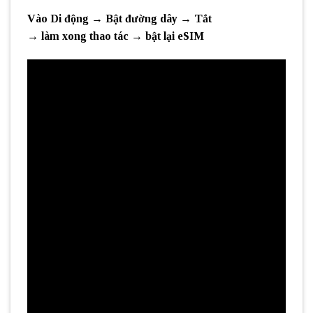
Vào
Di động → Bật đường dây → Tắt
→ làm xong thao tác → bật lại eSIM