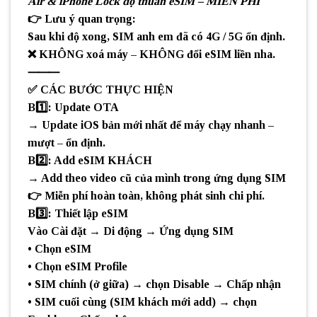
Air & iPhone Lock độ thuần eSIM – MIỄN PHÍ
👉 Lưu ý quan trọng:
Sau khi độ xong, SIM anh em đã có 4G / 5G ổn định.
❌ KHÔNG xoá máy – KHÔNG đổi eSIM liền nha.
⸻
✅ CÁC BƯỚC THỰC HIỆN
B1️⃣: Update OTA
→ Update iOS bản mới nhất để máy chạy nhanh –
mượt – ổn định.
B2️⃣: Add eSIM KHÁCH
→ Add theo video cũ của mình trong ứng dụng SIM
👉 Miễn phí hoàn toàn, không phát sinh chi phí.
B3️⃣: Thiết lập eSIM
Vào Cài đặt → Di động → Ứng dụng SIM
• Chọn eSIM
• Chọn eSIM Profile
• SIM chính (ở giữa) → chọn Disable → Chấp nhận
• SIM cuối cùng (SIM khách mới add) → chọn