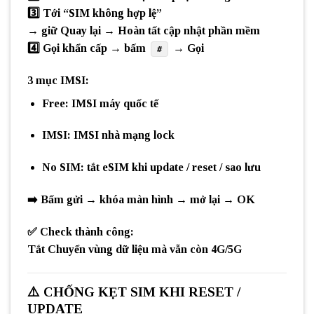
3️⃣ Tới “SIM không hợp lệ”
→ giữ
Quay lại
→
Hoàn tất cập nhật phần mềm
4️⃣
Gọi khẩn cấp
→ bấm
→ Gọi
#
3 mục IMSI:
Free:
IMSI máy quốc tế
IMSI:
IMSI nhà mạng lock
No SIM:
tắt eSIM khi update / reset / sao lưu
➡️ Bấm gửi → khóa màn hình → mở lại → OK
✅
Check thành công:
Tắt
Chuyển vùng dữ liệu
mà vẫn còn
4G/5G
⚠️
CHỐNG KẸT SIM KHI RESET /
UPDATE