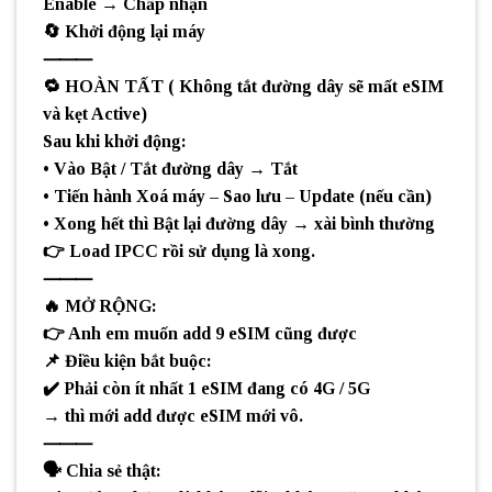
Enable → Chấp nhận
🔄 Khởi động lại máy
⸻
🔁 HOÀN TẤT ( Không tắt đường dây sẽ mất eSIM
và kẹt Active)
Sau khi khởi động:
• Vào Bật / Tắt đường dây → Tắt
• Tiến hành Xoá máy – Sao lưu – Update (nếu cần)
• Xong hết thì Bật lại đường dây → xài bình thường
👉 Load IPCC rồi sử dụng là xong.
⸻
🔥 MỞ RỘNG:
👉 Anh em muốn add 9 eSIM cũng được
📌 Điều kiện bắt buộc:
✔️ Phải còn ít nhất 1 eSIM đang có 4G / 5G
→ thì mới add được eSIM mới vô.
⸻
🗣️ Chia sẻ thật: