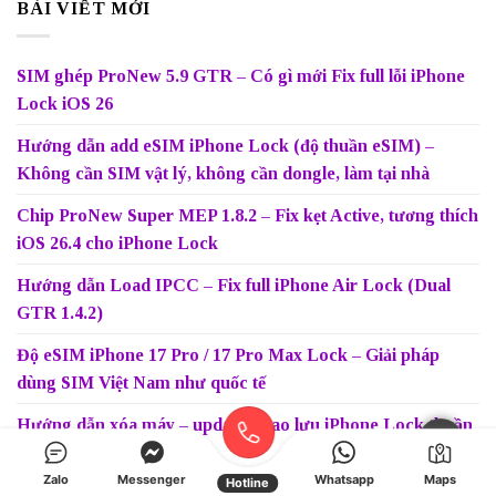
BÀI VIẾT MỚI
SIM ghép ProNew 5.9 GTR – Có gì mới Fix full lỗi iPhone
Lock iOS 26
Hướng dẫn add eSIM iPhone Lock (độ thuần eSIM) –
Không cần SIM vật lý, không cần dongle, làm tại nhà
Chip ProNew Super MEP 1.8.2 – Fix kẹt Active, tương thích
iOS 26.4 cho iPhone Lock
Hướng dẫn Load IPCC – Fix full iPhone Air Lock (Dual
GTR 1.4.2)
Độ eSIM iPhone 17 Pro / 17 Pro Max Lock – Giải pháp
dùng SIM Việt Nam như quốc tế
Hướng dẫn xóa máy – update – sao lưu iPhone Lock thuần
eSIM đúng cách
Zalo
Messenger
Whatsapp
Maps
Hotline
SIM GHÉP ProNew 5.8 GTR All In One – Fix Full Lỗi