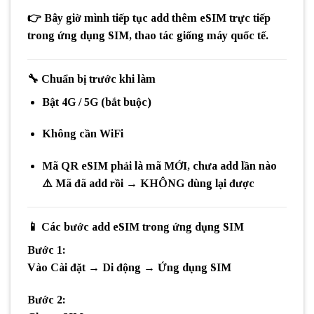
👉 Bây giờ mình tiếp tục
add thêm eSIM trực tiếp
trong ứng dụng SIM
, thao tác giống máy quốc tế.
🔧
Chuẩn bị trước khi làm
Bật
4G / 5G
(bắt buộc)
Không cần WiFi
Mã
QR eSIM phải là mã MỚI
,
chưa add lần nào
⚠️ Mã đã add rồi →
KHÔNG dùng lại được
📱
Các bước add eSIM trong ứng dụng SIM
Bước 1:
Vào
Cài đặt → Di động → Ứng dụng SIM
Bước 2: