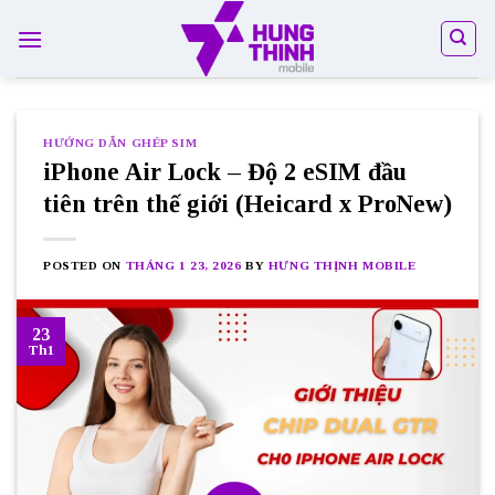
Skip
to
content
HƯỚNG DẪN GHÉP SIM
iPhone Air Lock – Độ 2 eSIM đầu
tiên trên thế giới (Heicard x ProNew)
POSTED ON
THÁNG 1 23, 2026
BY
HƯNG THỊNH MOBILE
23
Th1