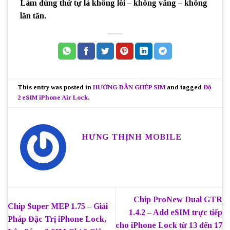
Làm đúng thứ tự là không lỗi – không văng – không
lăn tăn.
This entry was posted in
HƯỚNG DẪN GHÉP SIM
and tagged
Độ
2 eSIM iPhone Air Lock
.
HƯNG THỊNH MOBILE
Chip ProNew Dual GTR
Chip Super MEP 1.75 – Giải
1.4.2 – Add eSIM trực tiếp
Pháp Đặc Trị iPhone Lock,
cho iPhone Lock từ 13 đến 17