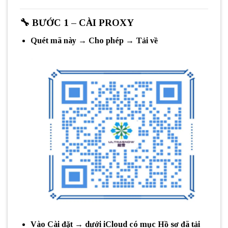
🔧
BƯỚC 1 – CÀI PROXY
Quét mã này →
Cho phép
→
Tải về
Vào
Cài đặt
→ dưới iCloud có mục
Hồ sơ đã tải