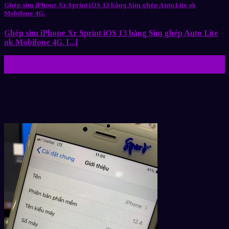
Ghép sim iPhone Xr Sprint iOS 13 bằng Sim ghép Auto Lite ok
Mobifone 4G.
Ghép sim iPhone Xr Sprint iOS 13 bằng Sim ghép Auto Lite
ok Mobifone 4G. [...]
28
Th9