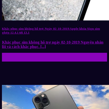
Khắc phục sim không hỗ trợ: Ngày 02-10-2019 Apple khóa Sign sim
ghép 12.4.1 tới 13.1
Khắc phục sim không hỗ trợ ngày 02-10-2019 Nguyên nhân
lỗi và cách khắc phục. [...]
02
Th10