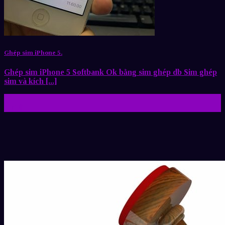
Ghép sim iPhone 5.
Ghép sim iPhone 5 Softbank Ok bằng sim ghép db Sim ghép
sim và kích [...]
14
Th10