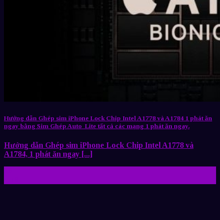
Hướng dẫn Ghép sim iPhone Lock Chip Intel A1778 và A1784 1 phát ăn
ngay bằng Sim Ghép Auto_Lite tất cả các mạng 1 phát ăn ngay.
Hướng dẫn Ghép sim iPhone Lock Chip Intel A1778 và
A1784, 1 phát ăn ngay [...]
26
Th9