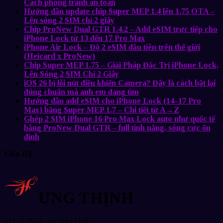
Cách phòng tránh an toàn
Hướng dẫn update chip Super MEP 1.4 lên 1.75 OTA –
Lên sóng 2 SIM chỉ 2 giây
Chip ProNew Dual GTR 1.4.2 – Add eSIM trực tiếp cho
iPhone Lock từ 13 đến 17 Pro Max
iPhone Air Lock – Độ 2 eSIM đầu tiên trên thế giới
(Heicard x ProNew)
Chip Super MEP 1.75 – Giải Pháp Đặc Trị iPhone Lock,
Lên Sóng 2 SIM Chỉ 2 Giây
iOS 26 bị lỗi nút điều khiển Camera? Đây là cách bật lại
đúng chuẩn mà anh em đang tìm
Hướng dẫn add eSIM cho iPhone Lock (14–17 Pro
Max) bằng Super MEP 1.7 – Chi tiết từ A→Z
Ghép 2 SIM iPhone 16 Pro Max Lock auto như quốc tế
bằng ProNew Dual GTR – full tính năng, sóng cực ổn
định
Liên Hệ
ƯNG THỊNH
Mã số thuế: 41O8034448