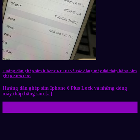
Hướng dẫn ghép sim iPhone 6 PLus và các dòng máy đời thấp bằng Sim
ghép Auto Lite.
Hướng dẫn ghép sim Iphone 6 Plus Lock và những dòng
máy thấp bằng sim [...]
30
Th9