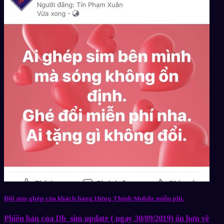
Đổi sim ghép của khách hàng Hưng Thịnh Mobile miễn phí.
Phiên bản của Db_sim update ( ngay 30/09/2019) ổn hơn về