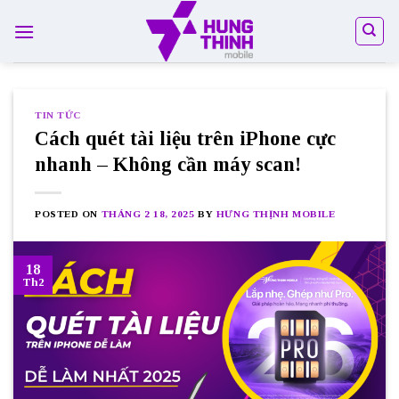
Skip
to
content
TIN TỨC
Cách quét tài liệu trên iPhone cực
nhanh – Không cần máy scan!
POSTED ON
THÁNG 2 18, 2025
BY
HƯNG THỊNH MOBILE
18
Th2