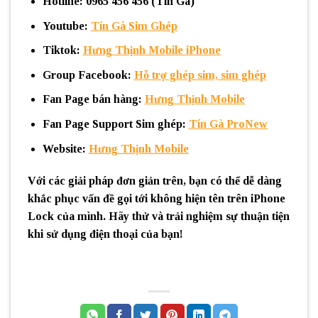
Hotline
: 0965 456 456 (Tín Gà)
Youtube
:
Tín Gà Sim Ghép
Tiktok
:
Hưng Thịnh Mobile iPhone
Group Facebook
:
Hỗ trợ ghép sim, sim ghép
Fan Page bán hàng
:
Hưng Thịnh Mobile
Fan Page Support Sim ghép
:
Tín Gà ProNew
Website
:
Hưng Thịnh Mobile
Với các giải pháp đơn giản trên, bạn có thể dễ dàng
khắc phục vấn đề gọi tới không hiện tên trên iPhone
Lock của mình. Hãy thử và trải nghiệm sự thuận tiện
khi sử dụng điện thoại của bạn!