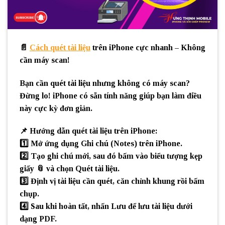
📄
Cách quét tài liệu
trên iPhone cực nhanh – Không
cần máy scan!
Bạn cần quét tài liệu nhưng không có máy scan?
Đừng lo! iPhone có sẵn tính năng giúp bạn làm điều
này cực kỳ đơn giản.
📌
Hướng dẫn quét tài liệu trên iPhone:
1️⃣ Mở ứng dụng
Ghi chú (Notes)
trên iPhone.
2️⃣ Tạo ghi chú mới, sau đó bấm vào biểu tượng
kẹp
giấy
📎 và chọn
Quét tài liệu
.
3️⃣ Định vị tài liệu cần quét, căn chỉnh khung rồi bấm
chụp
.
4️⃣ Sau khi hoàn tất, nhấn
Lưu
để lưu tài liệu dưới
dạng PDF.