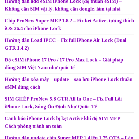
Hướng dẫn add eSIM iPhone Lock (độ thuần eSIM) –
Không cần SIM vật lý, không cần dongle, làm tại nhà
Chip ProNew Super MEP 1.8.2 – Fix kẹt Active, tương thích
iOS 26.4 cho iPhone Lock
Hướng dẫn Load IPCC – Fix full iPhone Air Lock (Dual
GTR 1.4.2)
Độ eSIM iPhone 17 Pro / 17 Pro Max Lock – Giải pháp
dùng SIM Việt Nam như quốc tế
Hướng dẫn xóa máy – update – sao lưu iPhone Lock thuần
eSIM đúng cách
SIM GHÉP ProNew 5.8 GTR All In One – Fix Full Lỗi
iPhone Lock, Sóng Ổn Định Như Quốc Tế
Cảnh báo iPhone Lock bị kẹt Active khi độ SIM MEP –
Cách phòng tránh an toàn
Hướng dẫn update chip Super MEP 1.4 lên 1.75 OTA – Lên