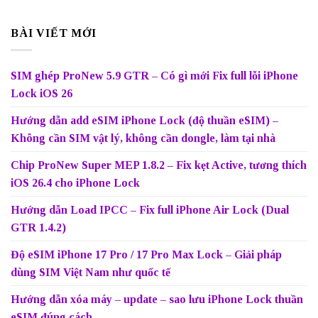
BÀI VIẾT MỚI
SIM ghép ProNew 5.9 GTR – Có gì mới Fix full lỗi iPhone
Lock iOS 26
Hướng dẫn add eSIM iPhone Lock (độ thuần eSIM) –
Không cần SIM vật lý, không cần dongle, làm tại nhà
Chip ProNew Super MEP 1.8.2 – Fix kẹt Active, tương thích
iOS 26.4 cho iPhone Lock
Hướng dẫn Load IPCC – Fix full iPhone Air Lock (Dual
GTR 1.4.2)
Độ eSIM iPhone 17 Pro / 17 Pro Max Lock – Giải pháp
dùng SIM Việt Nam như quốc tế
Hướng dẫn xóa máy – update – sao lưu iPhone Lock thuần
eSIM đúng cách