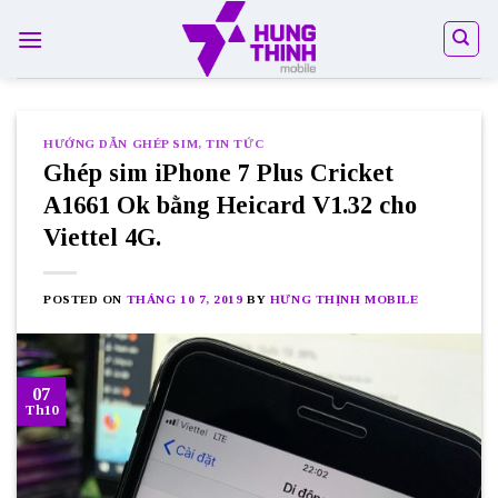
Skip
to
content
HƯỚNG DẪN GHÉP SIM
,
TIN TỨC
Ghép sim iPhone 7 Plus Cricket
A1661 Ok bằng Heicard V1.32 cho
Viettel 4G.
POSTED ON
THÁNG 10 7, 2019
BY
HƯNG THỊNH MOBILE
07
Th10