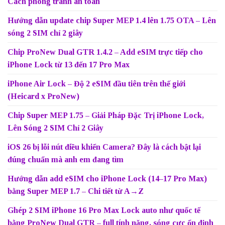
Cách phòng tránh an toàn
Hướng dẫn update chip Super MEP 1.4 lên 1.75 OTA – Lên
sóng 2 SIM chỉ 2 giây
Chip ProNew Dual GTR 1.4.2 – Add eSIM trực tiếp cho
iPhone Lock từ 13 đến 17 Pro Max
iPhone Air Lock – Độ 2 eSIM đầu tiên trên thế giới
(Heicard x ProNew)
Chip Super MEP 1.75 – Giải Pháp Đặc Trị iPhone Lock,
Lên Sóng 2 SIM Chỉ 2 Giây
iOS 26 bị lỗi nút điều khiển Camera? Đây là cách bật lại
đúng chuẩn mà anh em đang tìm
Hướng dẫn add eSIM cho iPhone Lock (14–17 Pro Max)
bằng Super MEP 1.7 – Chi tiết từ A→Z
Ghép 2 SIM iPhone 16 Pro Max Lock auto như quốc tế
bằng ProNew Dual GTR – full tính năng, sóng cực ổn định