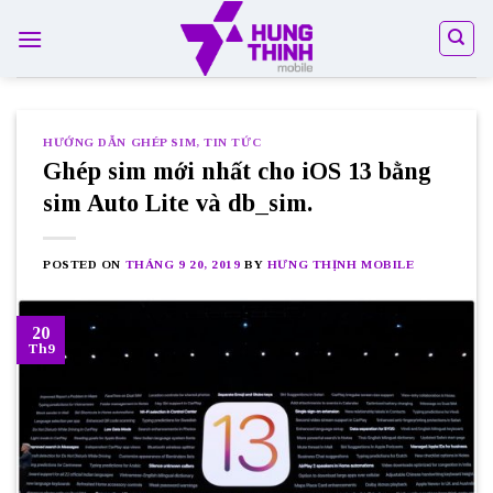
Skip
to
content
HƯỚNG DẪN GHÉP SIM
,
TIN TỨC
Ghép sim mới nhất cho iOS 13 bằng
sim Auto Lite và db_sim.
POSTED ON
THÁNG 9 20, 2019
BY
HƯNG THỊNH MOBILE
20
Th9