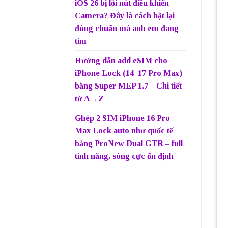
iOS 26 bị lỗi nút điều khiển
Camera? Đây là cách bật lại
đúng chuẩn mà anh em đang
tìm
Hướng dẫn add eSIM cho
iPhone Lock (14–17 Pro Max)
bằng Super MEP 1.7 – Chi tiết
từ A→Z
Ghép 2 SIM iPhone 16 Pro
Max Lock auto như quốc tế
bằng ProNew Dual GTR – full
tính năng, sóng cực ổn định