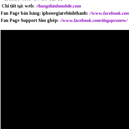
Chi tiết tại: web:
//hungthinhmobile.com
Fan Page bán hàng: iphonegiarebinhthanh:
//www.facebook.com
Fan Page Support Sim ghép:
//www.facebook.com/tingapronew/