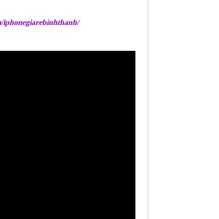
/iphonegiarebinhthanh/