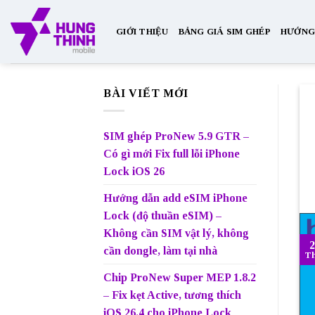
Skip
to
GIỚI THIỆU
BẢNG GIÁ SIM GHÉP
HƯỚNG 
content
BÀI VIẾT MỚI
SIM ghép ProNew 5.9 GTR –
Có gì mới Fix full lỗi iPhone
Lock iOS 26
Hướng dẫn add eSIM iPhone
Lock (độ thuần eSIM) –
Không cần SIM vật lý, không
2
cần dongle, làm tại nhà
Th
Chip ProNew Super MEP 1.8.2
– Fix kẹt Active, tương thích
iOS 26.4 cho iPhone Lock