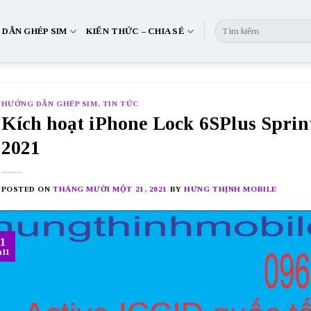
DẪN GHÉP SIM
KIẾN THỨC – CHIA SẺ
HƯỚNG DẪN GHÉP SIM
,
TIN TỨC
Kích hoạt iPhone Lock 6SPlus Sprin
2021
POSTED ON
THÁNG MƯỜI MỘT 21, 2021
BY
HƯNG THỊNH MOBILE
1
11