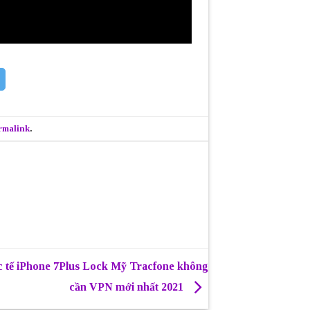
rmalink
.
c tế iPhone 7Plus Lock Mỹ Tracfone không
cần VPN mới nhất 2021