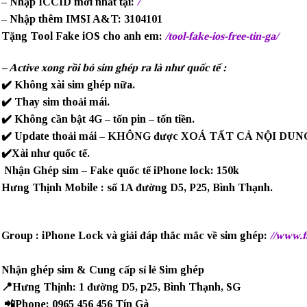
– Nhập ICCID mới nhất tại:
/
– Nhập thêm IMSI A&T: 3104101
Tặng Tool Fake iOS cho anh em:
/tool-fake-ios-free-tin-ga/
– Active xong rồi bỏ sim ghép ra là như quốc tế :
✔️ Không xài sim ghép nữa.
✔️ Thay sim thoải mái.
✔️ Không cần bật 4G – tốn pin – tốn tiền.
✔️ Update thoải mái – KHÔNG được XOÁ TẤT CẢ NỘI DUN
✔️Xài như quốc tế.
Nhận Ghép sim – Fake quốc tế iPhone lock: 150k
Hưng Thịnh Mobile : số 1A đường D5, P25, Bình Thạnh.
Group : iPhone Lock và giải đáp thắc mắc về sim ghép:
//www.f
Nhận ghép sim & Cung cấp sỉ lẻ Sim ghép
📍Hưng Thịnh: 1 đường D5, p25, Bình Thạnh, SG
📲Phone: 0965 456 456 Tín Gà