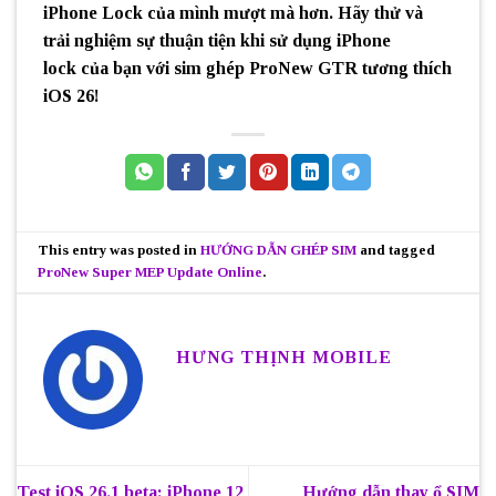
iPhone Lock của mình mượt mà hơn. Hãy thử và
trải nghiệm sự thuận tiện khi sử dụng iPhone
lock của bạn với sim ghép ProNew GTR tương thích
iOS 26!
This entry was posted in
HƯỚNG DẪN GHÉP SIM
and tagged
ProNew Super MEP Update Online
.
HƯNG THỊNH MOBILE
Test iOS 26.1 beta: iPhone 12
Hướng dẫn thay ổ SIM