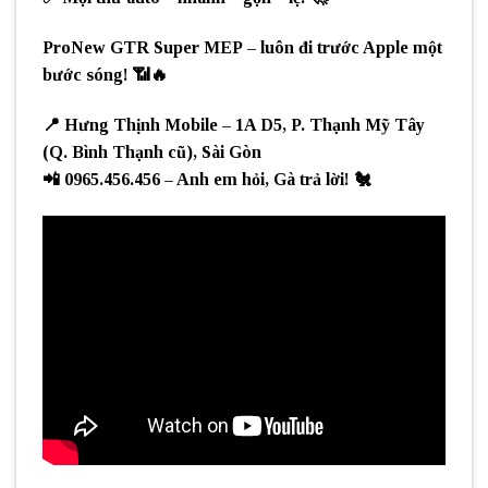
ProNew GTR Super MEP
– luôn
đi trước Apple một
bước sóng!
📶🔥
📍
Hưng Thịnh Mobile
– 1A D5, P. Thạnh Mỹ Tây
(Q. Bình Thạnh cũ), Sài Gòn
📲
0965.456.456
– Anh em hỏi,
Gà trả lời!
🐔