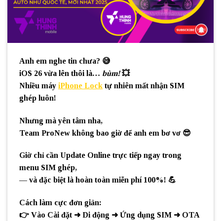
Anh em nghe tin chưa? 😅
iOS 26 vừa lên thôi là…
bùm!
💥
Nhiều máy
iPhone Lock
tự nhiên mất nhận SIM
ghép luôn!
Nhưng mà yên tâm nha,
Team ProNew
không bao giờ để anh em bơ vơ 😎
Giờ chỉ cần
Update Online trực tiếp ngay trong
menu SIM ghép
,
— và
đặc biệt là hoàn toàn miễn phí 100%!
💪
Cách làm cực đơn giản:
👉 Vào
Cài đặt ➜ Di động ➜ Ứng dụng SIM ➜ OTA