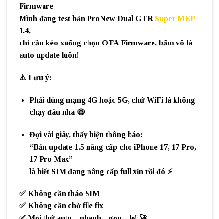
Firmware
Mình đang test bản
ProNew Dual GTR
Super MEP
1.4
,
chỉ cần kéo xuống chọn
OTA Firmware
, bấm vô là
auto update
luôn!
⚠️
Lưu ý:
Phải dùng mạng
4G hoặc 5G
, chứ WiFi là không
chạy đâu nha 😆
Đợi vài giây, thấy hiện thông báo:
“
Bản update 1.5 nâng cấp cho iPhone 17, 17 Pro,
17 Pro Max
”
là biết SIM đang
nâng cấp full xịn
rồi đó ⚡
✅
Không cần tháo SIM
✅
Không cần chờ file fix
✅
Mọi thứ auto – nhanh – gọn – lẹ!
🚀