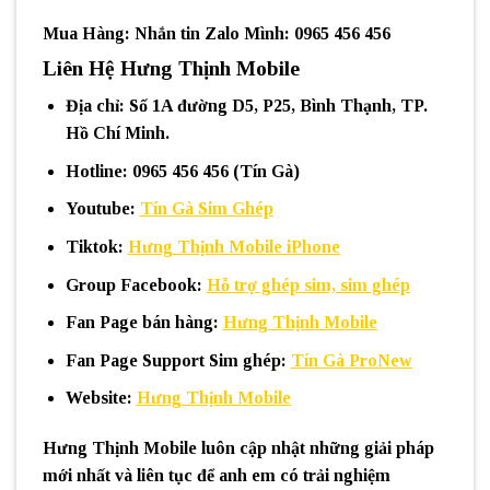
Mua Hàng: Nhắn tin Zalo Mình: 0965 456 456
Liên Hệ Hưng Thịnh Mobile
Địa chỉ
: Số 1A đường D5, P25, Bình Thạnh, TP.
Hồ Chí Minh.
Hotline
: 0965 456 456 (Tín Gà)
Youtube
:
Tín Gà Sim Ghép
Tiktok
:
Hưng Thịnh Mobile iPhone
Group Facebook
:
Hỗ trợ ghép sim, sim ghép
Fan Page bán hàng
:
Hưng Thịnh Mobile
Fan Page Support Sim ghép
:
Tín Gà ProNew
Website
:
Hưng Thịnh Mobile
Hưng Thịnh Mobile luôn cập nhật những giải pháp
mới nhất và liên tục để anh em có trải nghiệm