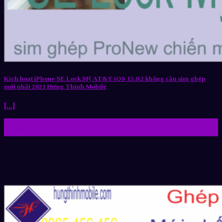
Kích hoạt iPhone SE Lock Mỹ AT&T iOS 15.0.2 không cần sim ghép
mới nhất 2021 Hưng Thịnh Mobile
[...]
22
Th11