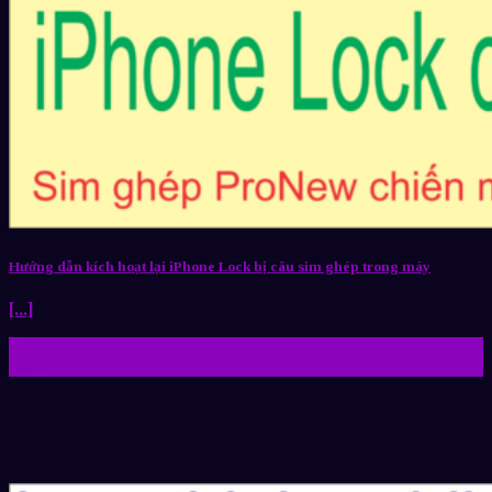
Hướng dẫn kích hoạt lại iPhone Lock bị câu sim ghép trong máy
[...]
25
Th11