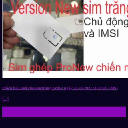
Phiên bản mới của sim trắng Active ngày 26-11-2021 : ICCID +IMSI
[...]
27
Th11