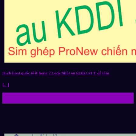
Kích hoạt quốc tế iPhone 7 Lock Nhật au KDDI ATT dễ làm
[...]
01
Th12