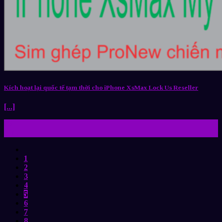
Kích hoạt lại quốc tế tạm thời cho iPhone XsMax Lock Us Reseller
[...]
23
Th11
1
2
3
4
5
6
7
8