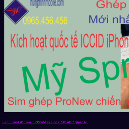
Kích hoạt iPhone 12ProMax Lock Mỹ như quốc tế.