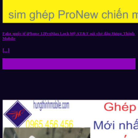
Fake quốc tế iPhone 12ProMax Lock Mỹ AT&T oải chè đậu Hưng Thịnh
Mobile
[...]
28
Th11