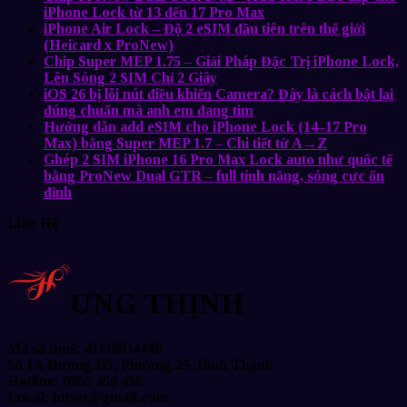
iPhone Lock từ 13 đến 17 Pro Max
iPhone Air Lock – Độ 2 eSIM đầu tiên trên thế giới
(Heicard x ProNew)
Chip Super MEP 1.75 – Giải Pháp Đặc Trị iPhone Lock,
Lên Sóng 2 SIM Chỉ 2 Giây
iOS 26 bị lỗi nút điều khiển Camera? Đây là cách bật lại
đúng chuẩn mà anh em đang tìm
Hướng dẫn add eSIM cho iPhone Lock (14–17 Pro
Max) bằng Super MEP 1.7 – Chi tiết từ A→Z
Ghép 2 SIM iPhone 16 Pro Max Lock auto như quốc tế
bằng ProNew Dual GTR – full tính năng, sóng cực ổn
định
Liên Hệ
ƯNG THỊNH
Mã số thuế: 41O8034448
Số 1A Đường D5, Phường 25 ,Bình Thạnh
Hotline: 0965 456 456
Email: httset@gmail.com