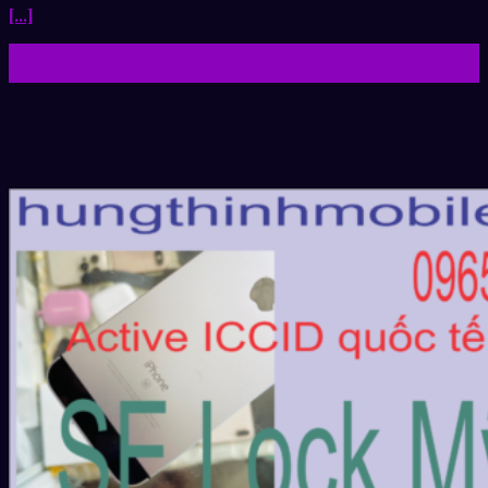
[...]
30
Th11