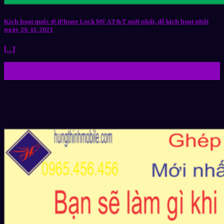
Kích hoạt quốc tế iPhone Lock Mỹ AT&T mới nhất, dễ kích hoạt nhất
ngày 26-11-2021
[...]
26
Th11