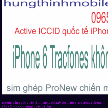
Hướng dẫn Fake quốc tế iPhone Lock Mỹ đời thấp: 6 Tracfones không
cần cài VPN Cat từng bước dễ làm