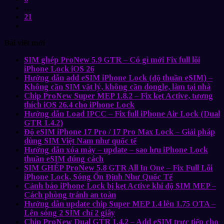
…
21
Bài viết mới
SIM ghép ProNew 5.9 GTR – Có gì mới Fix full lỗi
iPhone Lock iOS 26
Hướng dẫn add eSIM iPhone Lock (độ thuần eSIM) –
Không cần SIM vật lý, không cần dongle, làm tại nhà
Chip ProNew Super MEP 1.8.2 – Fix kẹt Active, tương
thích iOS 26.4 cho iPhone Lock
Hướng dẫn Load IPCC – Fix full iPhone Air Lock (Dual
GTR 1.4.2)
Độ eSIM iPhone 17 Pro / 17 Pro Max Lock – Giải pháp
dùng SIM Việt Nam như quốc tế
Hướng dẫn xóa máy – update – sao lưu iPhone Lock
thuần eSIM đúng cách
SIM GHÉP ProNew 5.8 GTR All In One – Fix Full Lỗi
iPhone Lock, Sóng Ổn Định Như Quốc Tế
Cảnh báo iPhone Lock bị kẹt Active khi độ SIM MEP –
Cách phòng tránh an toàn
Hướng dẫn update chip Super MEP 1.4 lên 1.75 OTA –
Lên sóng 2 SIM chỉ 2 giây
Chip ProNew Dual GTR 1.4.2 – Add eSIM trực tiếp cho