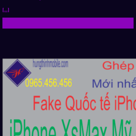
[...]
21
Th11