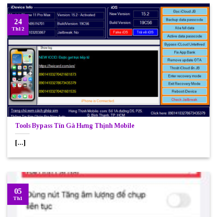
24
Th12
Tools Bypass Tín Gà Hưng Thịnh Mobile
[...]
05
Th1