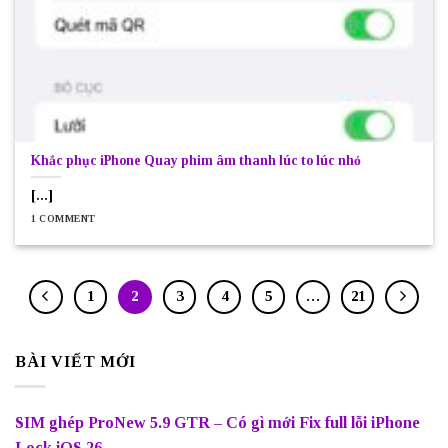
Khắc phục iPhone Quay phim âm thanh lúc to lúc nhỏ
[...]
1 COMMENT
1
2
3
4
5
…
21
BÀI VIẾT MỚI
SIM ghép ProNew 5.9 GTR – Có gì mới Fix full lỗi iPhone
Lock iOS 26