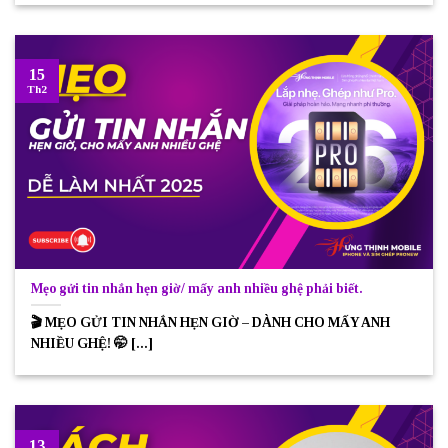
15
Th2
Mẹo gửi tin nhắn hẹn giờ/ mấy anh nhiều ghệ phải biết.
🎬 MẸO GỬI TIN NHẮN HẸN GIỜ – DÀNH CHO MẤY ANH
NHIỀU GHỆ! 🤭 [...]
13