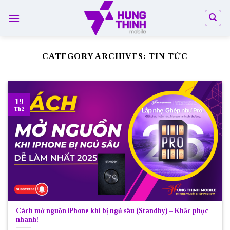
Skip
to
content
CATEGORY ARCHIVES:
TIN TỨC
19
Th2
Cách mở nguồn iPhone khi bị ngủ sâu (Standby) – Khắc phục
nhanh!