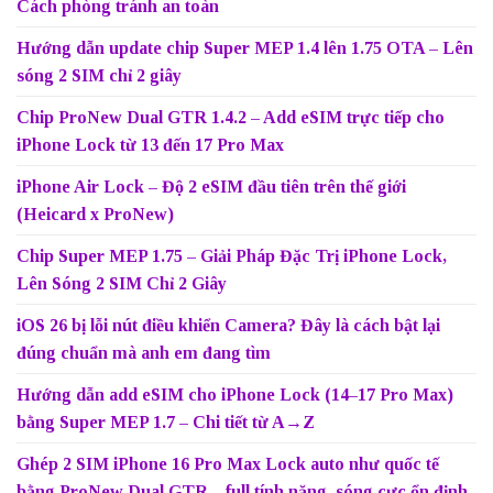
Cách phòng tránh an toàn
Hướng dẫn update chip Super MEP 1.4 lên 1.75 OTA – Lên
sóng 2 SIM chỉ 2 giây
Chip ProNew Dual GTR 1.4.2 – Add eSIM trực tiếp cho
iPhone Lock từ 13 đến 17 Pro Max
iPhone Air Lock – Độ 2 eSIM đầu tiên trên thế giới
(Heicard x ProNew)
Chip Super MEP 1.75 – Giải Pháp Đặc Trị iPhone Lock,
Lên Sóng 2 SIM Chỉ 2 Giây
iOS 26 bị lỗi nút điều khiển Camera? Đây là cách bật lại
đúng chuẩn mà anh em đang tìm
Hướng dẫn add eSIM cho iPhone Lock (14–17 Pro Max)
bằng Super MEP 1.7 – Chi tiết từ A→Z
Ghép 2 SIM iPhone 16 Pro Max Lock auto như quốc tế
bằng ProNew Dual GTR – full tính năng, sóng cực ổn định